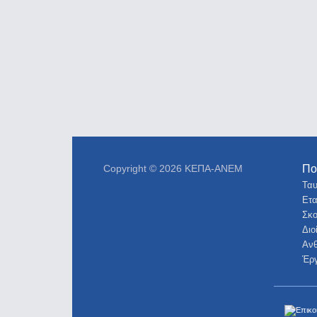
Copyright © 2026 ΚΕΠΑ-ΑΝΕΜ
Πο
Ταυ
Ετα
Σκο
Δι
Ανθ
Έργ