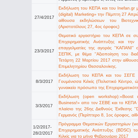
Εκδήλωση του ΚΕΠΑ και του Ιnefan.gr
(digital) Marketing» την Πέμπτη 27 Απρ
27/4/2017
αίθουσα εκδηλώσεων του Βιοτεχνι
(Αριστοτέλους 27, 4ος όροφος)
Θεματικό εργαστήριο του ΚΕΠΑ σε συ
Επιχειρηματικής Ανάπτυξης και την
επαγγελματίες της αγοράς ''ΚΑΠΑΝΙ''
23/3/2017
ΣΕΠΙΚ, με θέμα ''Αξιοποίηση του διαδ
Τετάρτη 22 Μαρτίου 2017 στην αίθουσ
Επιμελητηρίου Θεσσαλονίκης.
Εκδήλωση του ΚΕΠΑ και του ΣΕΓΕ 
8/3/2017
Γουμένισσα Κιλκίς (Πολιστικό Κέντρο, 
γυναικείο πρόσωπο της Επιχειρηματικότη
Eκδήλωση (open workshop):«Boost 
Business!» απο τον ΣΕΒΕ και το ΚΕΠΑ
3/3/2017
πλαίσιο της 26ης Διεθνούς Έκθεσης ''D
Γερμανός (Περίπτερο 8, 1ος όροφος, 
Πρόγραμμα Θεματικών Εργαστηρίων (wo
1/2/2017-
Επιχειρηματικής Ανάπτυξης (ΒDSC) τ
28/2/2017
Κιλκίς για το μήνα Φεβρουάριο 2017