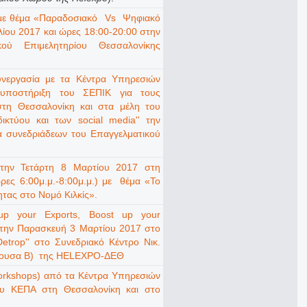
 με θέμα «Παραδοσιακό Vs Ψηφιακό
ιλίου 2017 και ώρες 18:00-20:00 στην
κού Επιμελητηρίου Θεσσαλονίκης
νεργασία με τα Κέντρα Υπηρεσιών
 υποστήριξη του ΣΕΠΙΚ για τους
 στη Θεσσαλονίκη και στα μέλη του
ικτύου και των social media'' την
α συνεδριάδεων του Επαγγελματικού
την Τετάρτη 8 Μαρτίου 2017 στη
ώρες 6:00μ.μ.-8:00μ.μ.) με θέμα «Το
τας στο Νομό Κιλκίς».
up your Exports, Boost up your
 την Παρασκευή 3 Μαρτίου 2017 στο
etrop'' στο Συνεδριακό Κέντρο Νικ.
αίθουσα Β) της HELEXPO-ΔΕΘ
rkshops) από τα Κέντρα Υπηρεσιών
ου ΚΕΠΑ στη Θεσσαλονίκη και στο