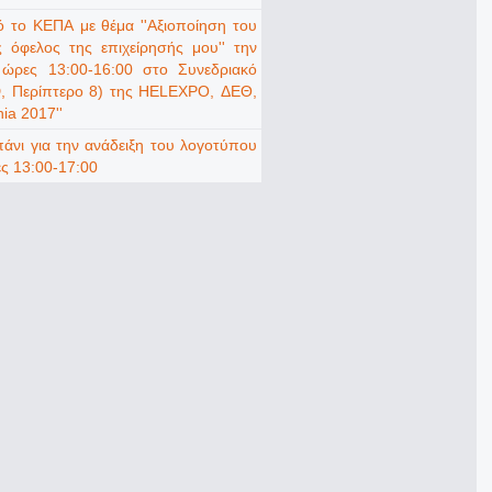
 το ΚΕΠΑ με θέμα ''Αξιοποίηση του
 όφελος της επιχείρησής μου'' την
ώρες 13:00-16:00 στο Συνεδριακό
 D, Περίπτερο 8) της HELEXPO, ΔΕΘ,
ia 2017''
νι για την ανάδειξη του λογοτύπου
ες 13:00-17:00