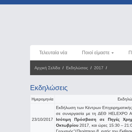
Τελευταία νέα
Ποιοί είμαστε
Π
Αρχική Σελίδα
/
Εκδηλώσεις
/
2017
/
Eκδηλώσεις
Ημερομηνία
Εκδηλώ
Eκδήλωση των Κέντρων Επιχειρηματική
σε συνεργασία με τη ΔΕΘ HELEXPO A.
23/10/2017
Ισότιμη Πρόσβαση σε Πηγές Χρη
Οκτωβρίου
2017, και ώρες 15:30 – 21:
Γερμανός”(
Περίπτερο 8, εντός του Εκθε