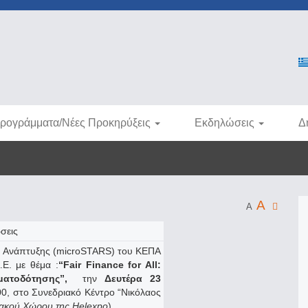
ρογράμματα/Νέες Προκηρύξεις
Εκδηλώσεις
Δ
A
A
σεις
ς Ανάπτυξης (microSTARS) του ΚΕΠΑ
E. με θέμα :
“
Fair Finance for All:
ματοδότησης
”,
την
Δευτέρα 23
00, στο Συνεδριακό Κέντρο “Νικόλαος
σιακού Χώρου της Helexpo
).