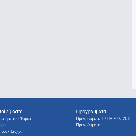
ιοί είμαστε
Προγράμματα
τότητα του Φορέα
Προγράμματα ΕΣΠΑ 2007-2013
ίροι
Προγράμματα
πός - Στόχοι