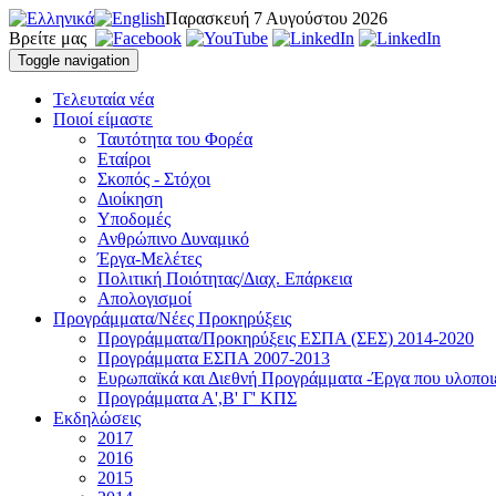
Παρασκευή 7 Αυγούστου 2026
Βρείτε μας
Toggle navigation
Τελευταία νέα
Ποιοί είμαστε
Ταυτότητα του Φορέα
Εταίροι
Σκοπός - Στόχοι
Διοίκηση
Υποδομές
Ανθρώπινο Δυναμικό
Έργα-Μελέτες
Πολιτική Ποιότητας/Διαχ. Επάρκεια
Απολογισμοί
Προγράμματα/Νέες Προκηρύξεις
Προγράμματα/Προκηρύξεις ΕΣΠΑ (ΣΕΣ) 2014-2020
Προγράμματα ΕΣΠΑ 2007-2013
Ευρωπαϊκά και Διεθνή Προγράμματα -Έργα που υλοπο
Προγράμματα Α',Β' Γ' ΚΠΣ
Εκδηλώσεις
2017
2016
2015