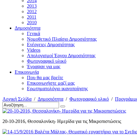
2014
2013
2012
2011
2010
Δημοσιότητα
Γενικά
Νομοθετικό Πλαίσιο Δημοσιότητας
Ενέργειες Δημοσιότητας
Videos
Απολογισμοί Έργου Δημοσιότητας
Φωτογραφικό υλικό
Έγραψαν για μας
Επικοινωνία
Που θα μας βρείτε
Επικοινωνήστε μαζί μας
Eρωτηματολόγιο ικανοποίησης
Αρχική Σελίδα
/
Δημοσιότητα
/
Φωτογραφικό υλικό
/
Προγράμμα
20-10-2016, Θεσσαλονίκη- Ημερίδα για τις Μικροπιστώσεις