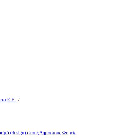
τα Ε.Ε.
/