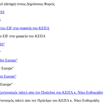
μό (design) στους Δημόσιους Φορείς
S
υ EIF στα γραφεία του ΚΕΠΑ
'
 Europe''
Europe''
υντονισμός πάνελ απο τον Πρόεδρο του ΚΕΠΑ κ. Νίκο Ευθυμιάδη