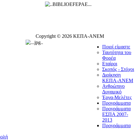
Copyright © 2026 ΚΕΠΑ-ΑΝΕΜ
Ποιοί είμαστε
Ταυτότητα του
Φορέα
Εταίροι
Σκοπός - Στόχοι
Διοίκηση
ΚΕΠΑ-ΑΝΕΜ
Ανθρώπινο
Δυναμικό
Έργα-Μελέτες
Προγράμματα
Προγράμματα
ΕΣΠΑ 2007-
2013
Προγράμματα
βολή